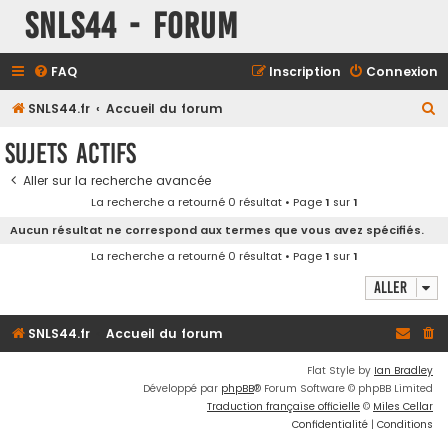
SNLS44 - Forum
FAQ
Inscription
Connexion
R
SNLS44.fr
Accueil du forum
e
Sujets actifs
c
Aller sur la recherche avancée
h
La recherche a retourné 0 résultat • Page
1
sur
1
e
Aucun résultat ne correspond aux termes que vous avez spécifiés.
r
La recherche a retourné 0 résultat • Page
1
sur
1
c
Aller
h
e
SNLS44.fr
Accueil du forum
r
Flat Style by
Ian Bradley
Développé par
phpBB
® Forum Software © phpBB Limited
Traduction française officielle
©
Miles Cellar
Confidentialité
|
Conditions