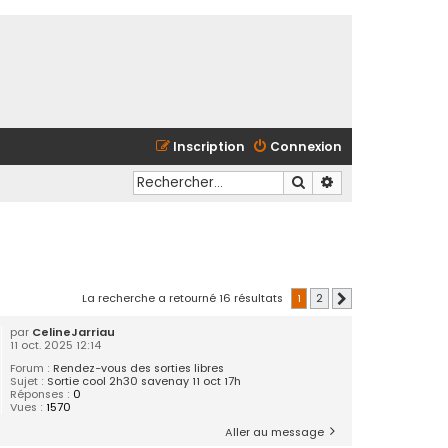
Inscription
Connexion
Rechercher
Recherche avancé
La recherche a retourné 16 résultats
1
2
Suivant
par
CelineJarriau
11 oct. 2025 12:14
Forum :
Rendez-vous des sorties libres
Sujet :
Sortie cool 2h30 savenay 11 oct 17h
Réponses :
0
Vues :
1570
Aller au message