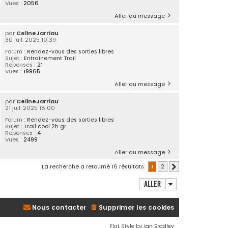
Vues :
2056
Aller au message
par
CelineJarriau
30 juil. 2025 10:39
Forum :
Rendez-vous des sorties libres
Sujet :
Entraînement Trail
Réponses :
21
Vues :
19965
Aller au message
par
CelineJarriau
21 juil. 2025 18:00
Forum :
Rendez-vous des sorties libres
Sujet :
Trail cool 2h gr
Réponses :
4
Vues :
2499
Aller au message
La recherche a retourné 16 résultats
1
2
Suivant
Aller
Nous contacter
Supprimer les cookies
Flat Style by
Ian Bradley