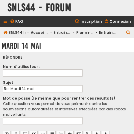
SNLS44 - Forum
FAQ
Inscription
Connexion
R
SNLS44.fr
Accueil du forum
Entrainements
Planning des entrainements Club
Entraînements Vélo
e
Mardi 14 mai
c
h
RÉPONDRE
e
Nom d’utilisateur :
r
c
Sujet :
h
e
Mot de passe (le même que pour rentrer ces résultats) :
r
Cette question vous permet de vous prémunir contre les
soumissions automatisées et intensives effectuées par des robots
malveillants.