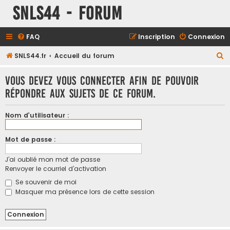
SNLS44 - Forum
FAQ
Inscription
Connexion
R
SNLS44.fr
Accueil du forum
e
Vous devez vous connecter afin de pouvoir
c
répondre aux sujets de ce forum.
h
e
Nom d’utilisateur :
r
c
Mot de passe :
h
J’ai oublié mon mot de passe
e
Renvoyer le courriel d’activation
r
Se souvenir de moi
Masquer ma présence lors de cette session