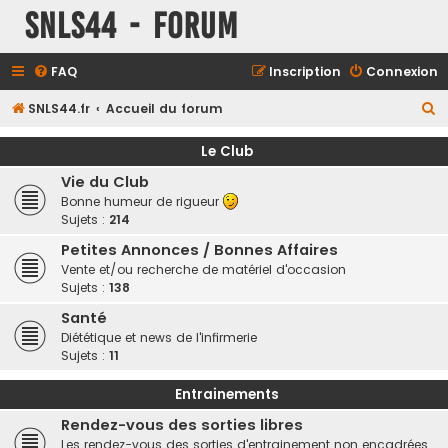
SNLS44 - Forum
FAQ
Inscription
Connexion
R
SNLS44.fr
Accueil du forum
e
Le Club
c
Vie du Club
h
Bonne humeur de rigueur
e
Sujets :
214
r
Petites Annonces / Bonnes Affaires
c
Vente et/ou recherche de matériel d'occasion
Sujets :
138
h
e
Santé
Diététique et news de l'infirmerie
r
Sujets :
11
Entrainements
Rendez-vous des sorties libres
Les rendez-vous des sorties d'entrainement non encadrées