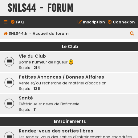
SNLS44 - Forum
FAQ
Inscription
Connexion
R
SNLS44.fr
Accueil du forum
e
Le Club
c
Vie du Club
h
Bonne humeur de rigueur
e
Sujets :
214
r
Petites Annonces / Bonnes Affaires
c
Vente et/ou recherche de matériel d'occasion
Sujets :
138
h
e
Santé
Diététique et news de l'infirmerie
r
Sujets :
11
Entrainements
Rendez-vous des sorties libres
Les rendez-vous des sorties d'entrainement non encadrées