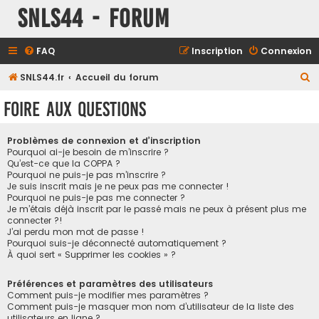
SNLS44 - Forum
FAQ
Inscription
Connexion
R
SNLS44.fr
Accueil du forum
e
Foire aux questions
c
h
Problèmes de connexion et d’inscription
e
Pourquoi ai-je besoin de m’inscrire ?
Qu’est-ce que la COPPA ?
r
Pourquoi ne puis-je pas m’inscrire ?
Je suis inscrit mais je ne peux pas me connecter !
c
Pourquoi ne puis-je pas me connecter ?
h
Je m’étais déjà inscrit par le passé mais ne peux à présent plus me
connecter ?!
e
J’ai perdu mon mot de passe !
r
Pourquoi suis-je déconnecté automatiquement ?
À quoi sert « Supprimer les cookies » ?
Préférences et paramètres des utilisateurs
Comment puis-je modifier mes paramètres ?
Comment puis-je masquer mon nom d’utilisateur de la liste des
utilisateurs en ligne ?