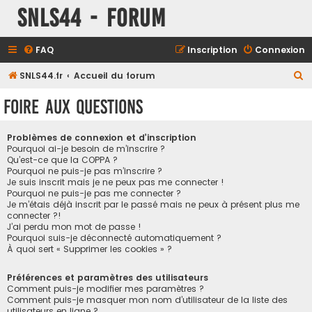
SNLS44 - Forum
FAQ
Inscription
Connexion
R
SNLS44.fr
Accueil du forum
e
Foire aux questions
c
h
Problèmes de connexion et d’inscription
e
Pourquoi ai-je besoin de m’inscrire ?
Qu’est-ce que la COPPA ?
r
Pourquoi ne puis-je pas m’inscrire ?
Je suis inscrit mais je ne peux pas me connecter !
c
Pourquoi ne puis-je pas me connecter ?
h
Je m’étais déjà inscrit par le passé mais ne peux à présent plus me
connecter ?!
e
J’ai perdu mon mot de passe !
r
Pourquoi suis-je déconnecté automatiquement ?
À quoi sert « Supprimer les cookies » ?
Préférences et paramètres des utilisateurs
Comment puis-je modifier mes paramètres ?
Comment puis-je masquer mon nom d’utilisateur de la liste des
utilisateurs en ligne ?