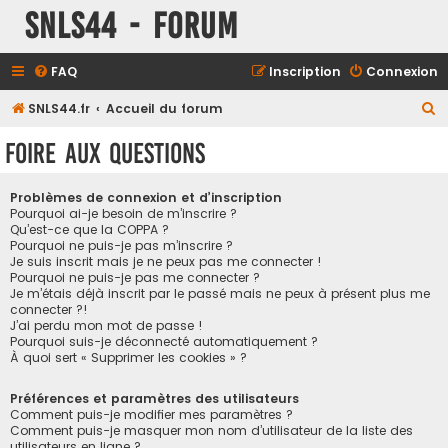
SNLS44 - Forum
FAQ
Inscription
Connexion
R
SNLS44.fr
Accueil du forum
e
Foire aux questions
c
h
Problèmes de connexion et d’inscription
e
Pourquoi ai-je besoin de m’inscrire ?
Qu’est-ce que la COPPA ?
r
Pourquoi ne puis-je pas m’inscrire ?
Je suis inscrit mais je ne peux pas me connecter !
c
Pourquoi ne puis-je pas me connecter ?
h
Je m’étais déjà inscrit par le passé mais ne peux à présent plus me
connecter ?!
e
J’ai perdu mon mot de passe !
r
Pourquoi suis-je déconnecté automatiquement ?
À quoi sert « Supprimer les cookies » ?
Préférences et paramètres des utilisateurs
Comment puis-je modifier mes paramètres ?
Comment puis-je masquer mon nom d’utilisateur de la liste des
utilisateurs en ligne ?