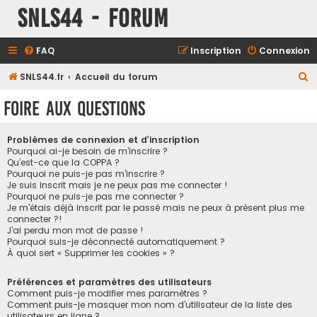
SNLS44 - Forum
FAQ
Inscription
Connexion
R
SNLS44.fr
Accueil du forum
e
Foire aux questions
c
h
Problèmes de connexion et d’inscription
e
Pourquoi ai-je besoin de m’inscrire ?
Qu’est-ce que la COPPA ?
r
Pourquoi ne puis-je pas m’inscrire ?
Je suis inscrit mais je ne peux pas me connecter !
c
Pourquoi ne puis-je pas me connecter ?
h
Je m’étais déjà inscrit par le passé mais ne peux à présent plus me
connecter ?!
e
J’ai perdu mon mot de passe !
r
Pourquoi suis-je déconnecté automatiquement ?
À quoi sert « Supprimer les cookies » ?
Préférences et paramètres des utilisateurs
Comment puis-je modifier mes paramètres ?
Comment puis-je masquer mon nom d’utilisateur de la liste des
utilisateurs en ligne ?