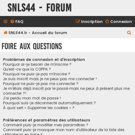
SNLS44 - Forum
FAQ
Inscription
Connexion
R
SNLS44.fr
Accueil du forum
e
Foire aux questions
c
h
Problèmes de connexion et d’inscription
e
Pourquoi ai-je besoin de m’inscrire ?
Qu’est-ce que la COPPA ?
r
Pourquoi ne puis-je pas m’inscrire ?
Je suis inscrit mais je ne peux pas me connecter !
c
Pourquoi ne puis-je pas me connecter ?
h
Je m’étais déjà inscrit par le passé mais ne peux à présent plus me
connecter ?!
e
J’ai perdu mon mot de passe !
r
Pourquoi suis-je déconnecté automatiquement ?
À quoi sert « Supprimer les cookies » ?
Préférences et paramètres des utilisateurs
Comment puis-je modifier mes paramètres ?
Comment puis-je masquer mon nom d’utilisateur de la liste des
utilisateurs en ligne ?